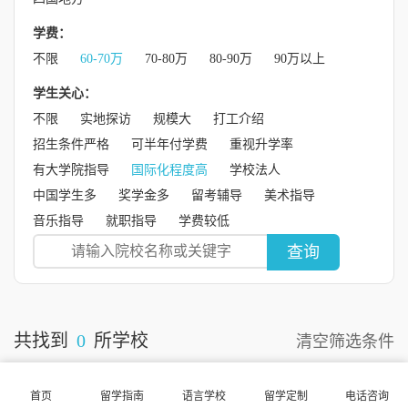
学费：
不限
60-70万
70-80万
80-90万
90万以上
学生关心：
不限
实地探访
规模大
打工介绍
招生条件严格
可半年付学费
重视升学率
有大学院指导
国际化程度高
学校法人
中国学生多
奖学金多
留考辅导
美术指导
音乐指导
就职指导
学费较低
查询
共找到
0
所学校
清空筛选条件
首页
留学指南
语言学校
留学定制
电话咨询