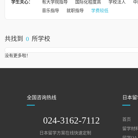
学生关心：
有大学院指导
国际化程度高
学校法人
中
音乐指导
就职指导
学费较低
共找到
0
所学校
没有更多啦！
全国咨询热线
日本留
024-3162-7112
首页
留学材
日本留学方案在线快速定制
留学QA