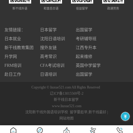
新干线外语
和富岳日语
佳益留学
政通劳务
友情链接：
日本留学
出国留学
日本就业
沈阳日语培训
考研辅导班
新干线教育集团
搜外友链
江西专升本
升学网
高考常识
起来维修
FRM培训
CFA考试培训
英国中学留学
赴日工作
日语培训
出国留学
Copyright © liuxue521.com All Rights Reserved
辽ICP备13015569号-2
新干线日本留学
www.liuxue521.com
沈阳新干线外国语培训学校 留学要趁早,新干线最好 |
网站地图