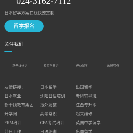
024-3162-7112
日本留学方案在线快速定制
留学报名
关注我们
新干线外语
和富岳日语
佳益留学
政通劳务
友情链接：
日本留学
出国留学
日本就业
沈阳日语培训
考研辅导班
新干线教育集团
搜外友链
江西专升本
升学网
高考常识
起来维修
FRM培训
CFA考试培训
英国中学留学
赴日工作
日语培训
出国留学