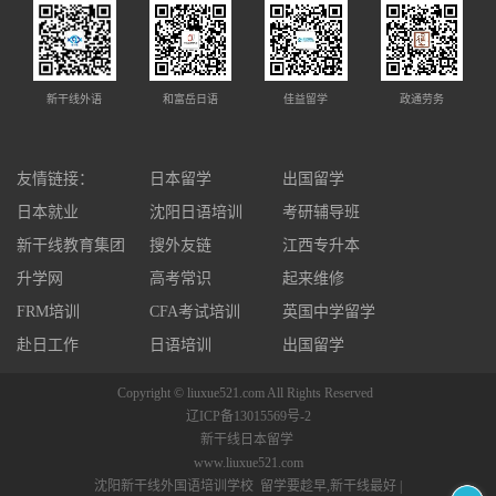
新干线外语
和富岳日语
佳益留学
政通劳务
友情链接：
日本留学
出国留学
日本就业
沈阳日语培训
考研辅导班
新干线教育集团
搜外友链
江西专升本
升学网
高考常识
起来维修
FRM培训
CFA考试培训
英国中学留学
赴日工作
日语培训
出国留学
Copyright © liuxue521.com All Rights Reserved
辽ICP备13015569号-2
新干线日本留学
www.liuxue521.com
沈阳新干线外国语培训学校 留学要趁早,新干线最好 |