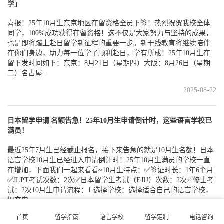
学」
喜报！25年10月生东京地区在留资格全员下签！热烈祝贺我校全体
同学，100%成功获得在留资格！这不仅是大家努力与坚持的成果，
也是即将踏上赴日留学新征程的重要一步。新干线教育将继续陪伴
在你们身边，助力每一位学子顺利赴日，学有所成！25年10月生在
留下发时间如下：东京：8月21日（星期四）大阪：8月26日（星期
二）名古屋...
2025-08-22
日本留学申请|名额告急！25年10月生申请倒计时，这些语言学校已
满员！
最近25年7月生已经截止报名，接下来告急的就是10月生名额！日本
语言学校10月生已经进入申请倒计时！25年10月生满员的学校一直
在增加，下面我们一起来看看~10月生特点：✅签证时长：1年6个月
✅JLPT考试次数：2次✅日本留学生考试（EJU）次数：2次✅修士考
试：2次10月生申请流程：1.选择学校：选择适合自己的语言学校，
提交申...
2025-03-21
首页
留学指南
语言学校
留学定制
电话咨询